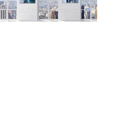
AHOL TALÁLKOZHATOTT AZ
ALKOTÁSAIMMAL:
CSATLAKOZZON A MŰGYŰJTŐIM
KÖRÉHEZ
Iratkozzon fel, hogy naprakész legyen a