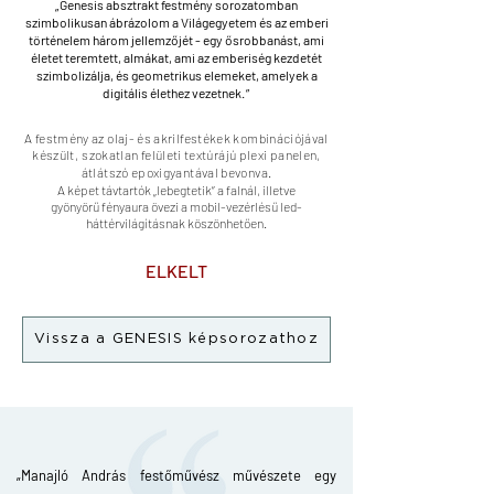
„
Genesis absztrakt festmény sorozatomban
szimbolikusan ábrázolom a Világegyetem és az emberi
történelem három jellemzőjét - egy ősrobbanást, ami
életet teremtett, almákat, ami az emberiség kezdetét
szimbolizálja, és geometrikus elemeket, amelyek a
digitális élethez vezetnek
.”
A festmény az olaj- és akrilfestékek kombinációjával
készült,
szokatlan felületi textúrájú plexi panelen,
átlátszó epoxigyantával bevonva.
A képet távtartók „lebegtetik” a falnál, illetve
gyönyörű
fényaura övezi a mobil-vezérlésű led-
háttérvilágításnak köszönhetően.
ELKELT
Vissza a GENESIS képsorozathoz
„Manajló András festőművész művészete egy