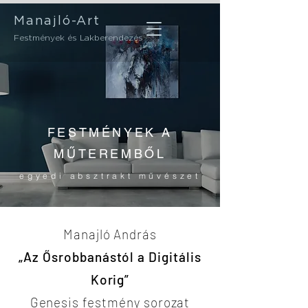
Manajló-Art
Festmények és Lakberendezés
FESTMÉNYEK A
MŰTEREMBŐL
egyedi absztrakt művészet
Manajló András
„Az Ősrobbanástól a Digitális
Korig”
Genesis festmény sorozat