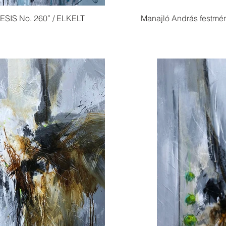
ESIS No. 260” / ELKELT
Manajló András festmé