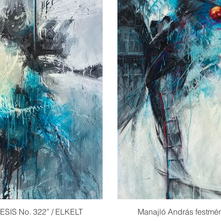
Manajló András festmény “GENESIS No. 322” / ELKELT
Manajló András festmé