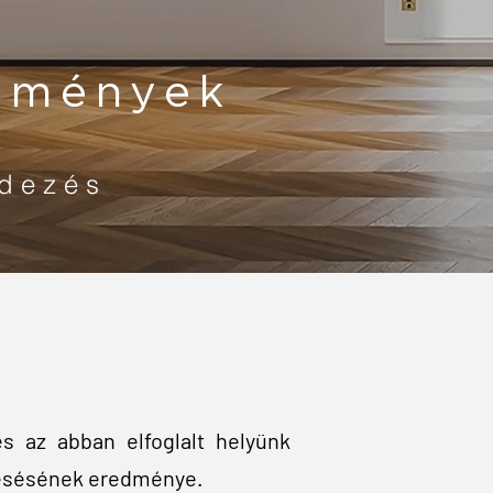
stmények
ndezés
és az abban elfoglalt helyünk
eresésének eredménye.