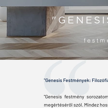
"GENESI
festm
"Genesis Festmények: Filozóf
"Genesis festmény sorozatom 
megértéséről szól. Mindez hoss