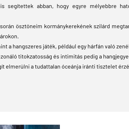
is segítettek abban, hogy egyre mélyebbre hato
során ösztöneim kormánykerekének szilárd megtart
tárokon.
nt a hangszeres játék, például egy hárfán való zené
ezonáló titokzatosság és intimitás pedig a hangjegye
 elmerülni a tudattalan óceánja iránti tisztelet ér