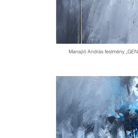
Manajló András festmény „GEN