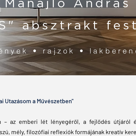
Manajló András
S" absztrakt fe
ények • rajzok • lakbere
iai Utazásom a Művészetben"
– az emberi lét lényegéről, a fejlődés útjáról 
zú, mély, filozófiai reflexiók formájának kreatív k