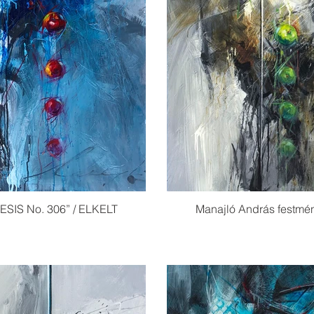
ESIS No. 306” / ELKELT
Manajló András festmé