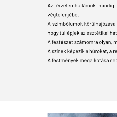
Az érzelemhullámok mindig 
végtelenjébe.
A szimbólumok körülhajózása 
hogy túllépjek az esztétikai ha
A festészet számomra olyan, mi
A színek képezik a húrokat, a r
A festmények megalkotása segít