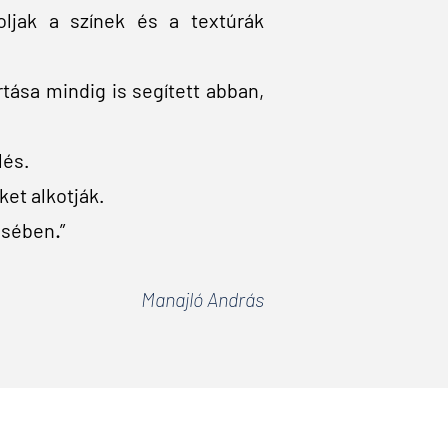
ljak a színek és a textúrák
ása mindig is segített abban,
lés.
ket alkotják.
zésében
”
.
Manajló András