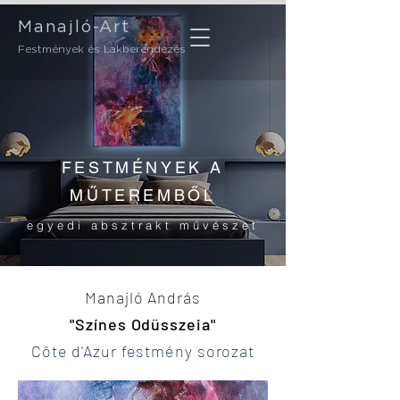
Manajló-Art
Festmények és Lakberendezés
FESTMÉNYEK A
MŰTEREMBŐL
egyedi absztrakt művészet
Manajló András
"Színes Odüsszeia"
Côte d'Azur festmény sorozat