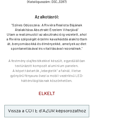
(Katalógusszám: DSC_3287)
Az alkotásról:
"Színes Odüsszeia: A Riviéra Realista Bájának
Átalakítása Absztrakt Érzelem Viharjává"
Utam a realizmustól az absztrakcióig vezetett, ahol
a Riviéra szépségét érzelmi kavalkáddá alakítottam
át, benyomásokká és élményekké, amelyek az élet
spontaneitásával és vitalitásával rezonálnak."
A festmény olajfestékekkel készült,
egyedülállóan
textúrázott
kompozit alumínium panelen.
A képet távtartók „lebegtetik” a falnál, illetve
gyönyörű fényaura övezi a mobil-vezérlésű LED-
háttérvilágításnak köszönhetően.
ELKELT
Vissza a CÔTE d'AZUR képsorozathoz