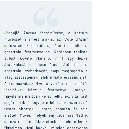
„Manajló András festőművész, a kortárs
művészet elismert alakja, az "Côte d'Azur"
sorozatán keresztül új életet lehelt az
absztrakt festményekbe. Korábban realista
stílust követő Manajló, mint egy lepke
átalakulásához hasonlóan, átölelte az
absztrakt szabadságát, hogy megragadja a
világ szépségének lélekre ható esszenciáját.
A francia-olasz Riviera vibráló vonzerejétől
inspirálva készült festményei, melyek
figyelemre méltóan keret nélküliek, vitalitást
sugároznak, és egy jól érlelt olasz eszpresszó
testet öltöttek - bátor, spontán és tele
élettel. Művei, melyek egy izgalmas Netflix
sorozatra emlékeztetnek, lehetetlenek
figyelmen kívül hagyni, minden ecsetvonás