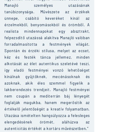
Manajló személyes utazásának
tanúbizonysága. Művészete az érzékek
ünnepe, csábító keveréket kínál az
érzelmekből, benyomásokból és örömből. A
realista mindennapokat egy absztrakt,
felpezsdítő utazássá alakítva Manajló valóban
forradalmasította a festmények világát.
Spontán és érzéki stílusa, melyet az ecset,
kéz és festék tánca jellemez, minden
alkotását az élet autentikus szeletévé teszi,
így eladó festményei vonzó lehetőséget
kínálnak gyűjtőknek, mecénásoknak és
azoknak, akik éles szemmel figyelik a
lakberendezés trendjeit. Manajló festményei
nem csupán a mediterrán báj lényegét
foglalják magukba, hanem megerősítik az
értékelő jelentőségét a kreatív folyamatban.
Utazása ismételten hangsúlyozza a felesleges
elengedésének örömét, aláhúzva az
autenticitás értékét a kortárs művészetben.”