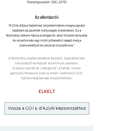
(Katalógusszám: DSC_3273)
Az alkotásról:
"A Côte d’Azur hatalmas terjedelmében megnyugvást
találtam az azúrkék mélységek ölelésében. Ez a
festmény lelkem tánca a tengerrel, ahol minden árnyalat
és ecsetvonás egy múló pillanatot ragad meg a
szenvedéllyel és derűvel összefonva."
A festmény olajfestékekkel készült,
egyedülállóan
textúrázott
kompozit alumínium panelen.
A képet távtartók „lebegtetik” a falnál, illetve
gyönyörű fényaura övezi a mobil-vezérlésű LED-
háttérvilágításnak köszönhetően.
ELKELT
Vissza a CÔTE d'AZUR képsorozathoz