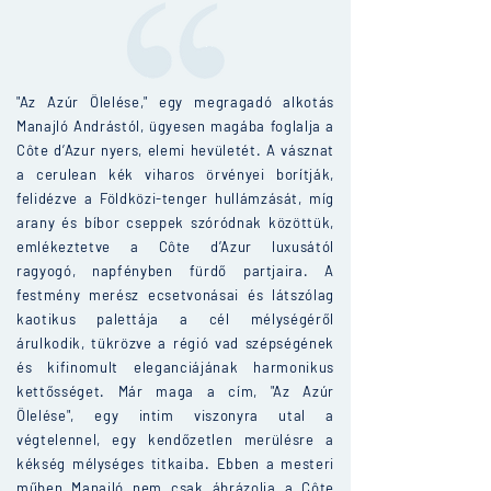
"Az Azúr Ölelése," egy megragadó alkotás
Manajló Andrástól, ügyesen magába foglalja a
Côte d’Azur nyers, elemi hevületét. A vásznat
a cerulean kék viharos örvényei borítják,
felidézve a Földközi-tenger hullámzását, míg
arany és bíbor cseppek szóródnak közöttük,
emlékeztetve a Côte d’Azur luxusától
ragyogó, napfényben fürdő partjaira. A
festmény merész ecsetvonásai és látszólag
kaotikus palettája a cél mélységéről
árulkodik, tükrözve a régió vad szépségének
és kifinomult eleganciájának harmonikus
kettősséget. Már maga a cím, "Az Azúr
Ölelése", egy intim viszonyra utal a
végtelennel, egy kendőzetlen merülésre a
kékség mélységes titkaiba. Ebben a mesteri
műben Manajló nem csak ábrázolja a Côte