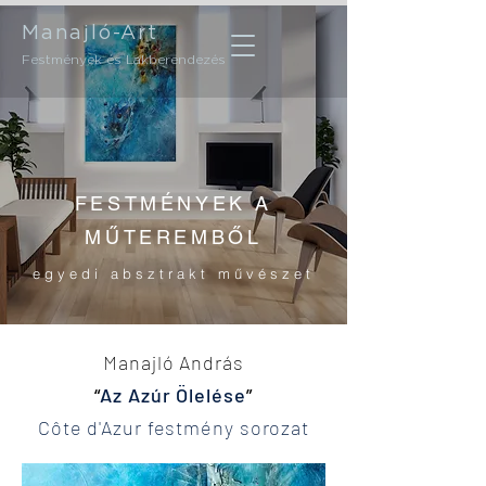
Manajló-Art
Festmények és Lakberendezés
FESTMÉNYEK A
MŰTEREMBŐL
egyedi absztrakt művészet
Manajló András
“
Az Azúr Ölelése
”
Côte d'Azur festmény sorozat