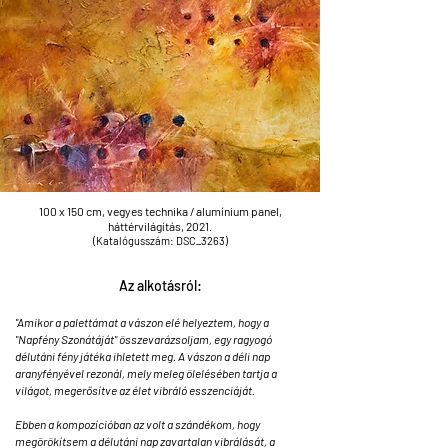
100 x 150 cm, vegyes technika /
alumínium
panel,
háttérvilágítás,
2021.
(Katalógusszám: DSC_3263)
Az alkotásról:
"Amikor a palettámat a vászon elé helyeztem, hogy a
"Napfény Szonátáját" összevarázsoljam, egy ragyogó
délutáni fény játéka ihletett meg. A vászon a déli nap
aranyfényével rezonál, mely meleg ölelésében tartja a
világot, megerősítve az élet vibráló esszenciáját.
Ebben a kompozícióban az volt a szándékom, hogy
megörökítsem a délutáni nap zavartalan vibrálását, a