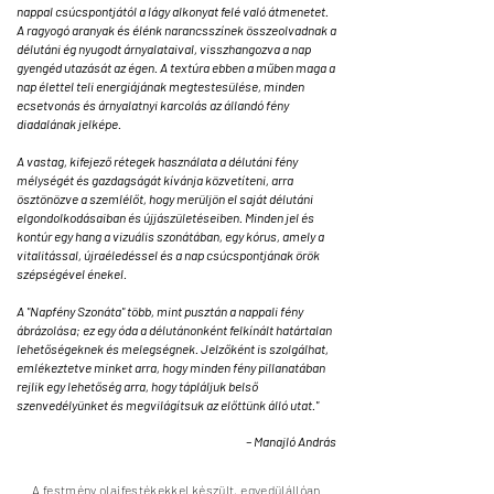
nappal csúcspontjától a lágy alkonyat felé való átmenetet.
A ragyogó aranyak és élénk narancsszínek összeolvadnak a
délutáni ég nyugodt árnyalataival, visszhangozva a nap
gyengéd utazását az égen. A textúra ebben a műben maga a
nap élettel teli energiájának megtestesülése, minden
ecsetvonás és árnyalatnyi karcolás az állandó fény
diadalának jelképe.
A vastag, kifejező rétegek használata a délutáni fény
mélységét és gazdagságát kívánja közvetíteni, arra
ösztönözve a szemlélőt, hogy merüljön el saját délutáni
elgondolkodásaiban és újjászületéseiben. Minden jel és
kontúr egy hang a vizuális szonátában, egy kórus, amely a
vitalitással, újraéledéssel és a nap csúcspontjának örök
szépségével énekel.
A "Napfény Szonáta" több, mint pusztán a nappali fény
ábrázolása; ez egy óda a délutánonként felkínált határtalan
lehetőségeknek és melegségnek. Jelzőként is szolgálhat,
emlékeztetve minket arra, hogy minden fény pillanatában
rejlik egy lehetőség arra, hogy tápláljuk belső
szenvedélyünket és megvilágítsuk az előttünk álló utat."
– Manajló András
A festmény olajfestékekkel készült,
egyedülállóan