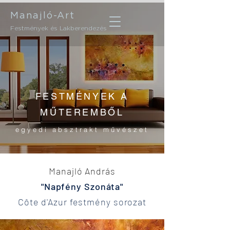
Manajló-Art
Festmények és Lakberendezés
FESTMÉNYEK A
MŰTEREMBŐL
egyedi absztrakt művészet
Manajló András
"Napfény Szonáta"
Côte d'Azur festmény sorozat