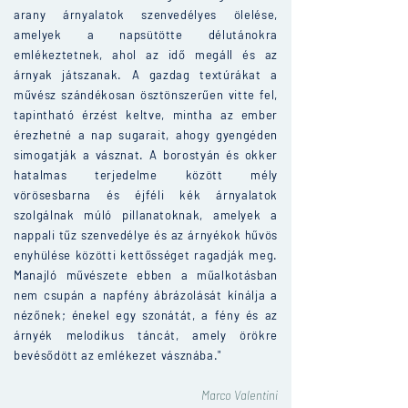
arany árnyalatok szenvedélyes ölelése,
amelyek a napsütötte délutánokra
emlékeztetnek, ahol az idő megáll és az
árnyak játszanak. A gazdag textúrákat a
művész szándékosan ösztönszerűen vitte fel,
tapintható érzést keltve, mintha az ember
érezhetné a nap sugarait, ahogy gyengéden
simogatják a vásznat. A borostyán és okker
hatalmas terjedelme között mély
vörösesbarna és éjféli kék árnyalatok
szolgálnak múló pillanatoknak, amelyek a
nappali tűz szenvedélye és az árnyékok hűvös
enyhülése közötti kettősséget ragadják meg.
Manajló művészete ebben a műalkotásban
nem csupán a napfény ábrázolását kínálja a
nézőnek; énekel egy szonátát, a fény és az
árnyék melodikus táncát, amely örökre
bevésődött az emlékezet vásznába."
Marco Valentini