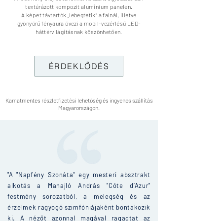
textúrázott
kompozit alumínium panelen.
A képet távtartók „lebegtetik” a falnál, illetve
gyönyörű fényaura övezi a mobil-vezérlésű LED-
háttérvilágításnak köszönhetően.
ÉRDEKLŐDÉS
Kamatmentes részletfizetési lehetőség és ingyenes szállítás
Magyarországon.
"A "Napfény Szonáta" egy mesteri absztrakt
alkotás a Manajló András "Côte d’Azur"
festmény sorozatból, a melegség és az
érzelmek ragyogó szimfóniájaként bontakozik
ki. A nézőt azonnal magával ragadtat az