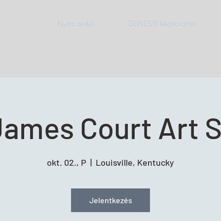
Nyitó oldal
GENESIS képsorozat
James Court Art 
okt. 02., P
  |  
Louisville, Kentucky
Jelentkezés