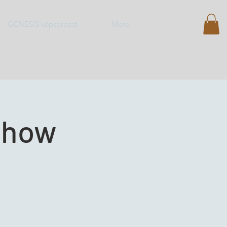
GENESIS képsorozat
More
Show