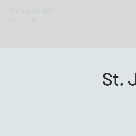
Manajló-Art
Festmények és
Lakberendezés
St. 