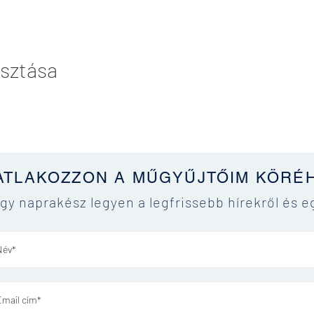
sztása
ATLAKOZZON A MŰGYŰJTŐIM KÖRÉ
ogy naprakész legyen a legfrissebb hírekről és e