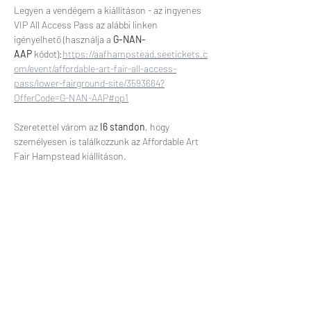
Legyen a vendégem a kiállításon - az ingyenes 
VIP All Access Pass az alábbi linken 
igényelhető (használja a 
G-NAN-
AAP
 kódot):
https://aafhampstead.seetickets.c
om/event/affordable-art-fair-all-access-
pass/lower-fairground-site/3593664?
OfferCode=G-NAN-AAP#op1
Szeretettel várom az 
I6 standon
, hogy 
személyesen is találkozzunk az Affordable Art 
Fair Hampstead kiállításon.
Esemény megosztása