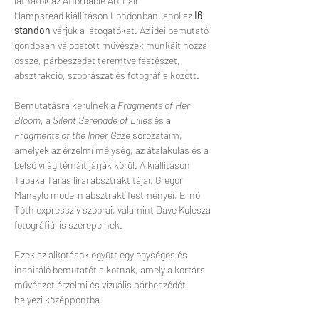
láthatók az Affordable Art Fair 
Hampstead kiállításon Londonban, ahol az 
I6 
standon
 várjuk a látogatókat. Az idei bemutató 
gondosan válogatott művészek munkáit hozza 
össze, párbeszédet teremtve festészet, 
absztrakció, szobrászat és fotográfia között.
Bemutatásra kerülnek a 
Fragments of Her 
Bloom
, a 
Silent Serenade of Lilies
 és a 
Fragments of the Inner Gaze
 sorozataim, 
amelyek az érzelmi mélység, az átalakulás és a 
belső világ témáit járják körül. A kiállításon 
Tabaka Taras lírai absztrakt tájai, Gregor 
Manaylo modern absztrakt festményei, Ernő 
Tóth expresszív szobrai, valamint Dave Kulesza 
fotográfiái is szerepelnek.
Ezek az alkotások együtt egy egységes és 
inspiráló bemutatót alkotnak, amely a kortárs 
művészet érzelmi és vizuális párbeszédét 
helyezi középpontba.