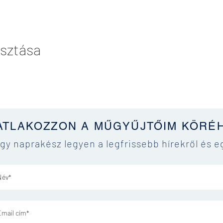
sztása
ATLAKOZZON A MŰGYŰJTŐIM KÖRÉ
ogy naprakész legyen a legfrissebb hírekről és e