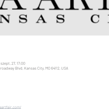
 szept. 27. 17:00
Broadway Blvd, Kansas City, MO 64112, USA
aartfair.com/