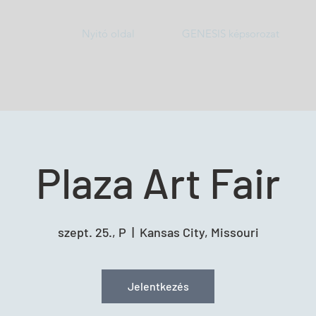
Nyitó oldal
GENESIS képsorozat
Plaza Art Fair
szept. 25., P
  |  
Kansas City, Missouri
Jelentkezés