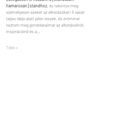
hamarosan] standhoz
, és tekintse meg 
személyesen ezeket az alkotásokat! A vásár 
teljes ideje alatt jelen leszek, és örömmel 
osztom meg gondolataimat az alkotásokról, 
inspirációról és a…
Több >
Esemény megosztása
CSATLAKOZZON A MŰGYŰJTŐIM
KÖRÉHEZ
Iratkozzon fel, hogy naprakész legyen a