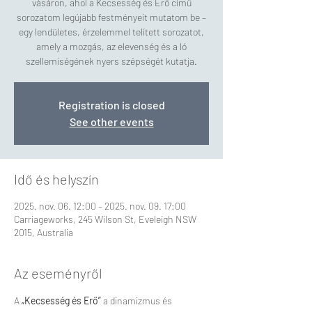
vásáron, ahol a Kecsesség és Erő című
sorozatom legújabb festményeit mutatom be –
egy lendületes, érzelemmel telített sorozatot,
amely a mozgás, az elevenség és a ló
szellemiségének nyers szépségét kutatja.
Registration is closed
See other events
Idő és helyszín
2025. nov. 06. 12:00 – 2025. nov. 09. 17:00
Carriageworks, 245 Wilson St, Eveleigh NSW
2015, Australia
Az eseményről
A 
„Kecsesség és Erő”
 a dinamizmus és 