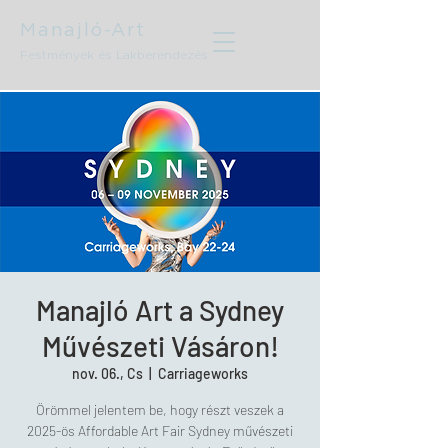
Manajló-Art
Festmények és Lakberendezés
Manajló Art a Sydney
Művészeti Vásáron!
nov. 06., Cs
  |  
Carriageworks
Örömmel jelentem be, hogy részt veszek a
2025-ös Affordable Art Fair Sydney művészeti