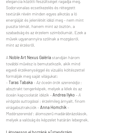
elegancia közötti feszültséget ragadja meg. 
Sodorvonalas ecsetkezelés és rétegzett 
textúrák révén minden egyes alkotás a ló 
energiáját és jelenlétét idézi meg – nem mint 
puszta témát, hanem mint az ösztön, a 
szabadság és az érzelem szimbólumát. Ezek a 
művek ugyanannyira szólnak a mozgásról, 
mint az érzésről.
A 
Noble Art Nexus Galéria
 standján három 
további művész is bemutatkozik, akik mind 
egyedi érzékenységgel és vizuális költészettel 
formálják meg saját világukat:
– 
Taras Tabaka
 – 
Az óceán örök szerenádja
 : 
absztrakt tengerképek, melyek a lélek és az 
óceán kapcsolatát idézik – 
Andrea Ilyko
 – 
A 
virágzás suttogásai
 : érzelmileg árnyalt, finom 
virágabsztrakciók – 
Anna Homchik
 – 
Madárszerenád
 : álomszerű madárábrázolások, 
melyek a valóság és képzelet határán lebegnek.
Látogasson el hozzánk a [standszám 