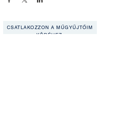
CSATLAKOZZON A MŰGYŰJTŐIM
KÖRÉHEZ
Iratkozzon fel, hogy naprakész legyen a
legfrissebb hírekről és egyedi ajánlatokról
FELIRATKOZÁS
Adatai megosztásával elfogadja az adatvédelmi irányelveket és az
Általános Szerződési Feltételeket.